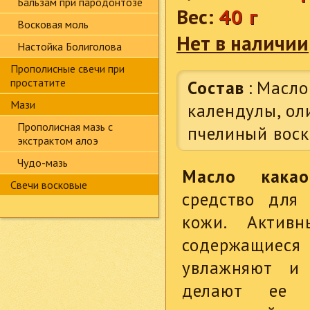
Бальзам при пародонтозе
Вес:
40 г
Восковая моль
Нет в наличии
Настойка Болиголова
Прополисные свечи при
простатите
Состав
:
Масло
Мази
календулы, ол
Прополисная мазь с
пчелиный воск
экстрактом алоэ
Чудо-мазь
Масло какао
Свечи восковые
средство для
кожи. Активн
содержащиеся
увлажняют и 
делают ее 