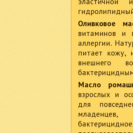
эластичной 
гидролипидный
Оливковое ма
витаминов и 
аллергии. Нату
питает кожу, 
внешнего во
бактерицидным
Масло ромаш
взрослых и ос
для повседн
младенцев, 
бактерици