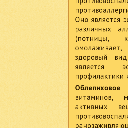
противовосп
противоаллерг
Оно является 
различных ал
(потницы, 
омолаживает,
здоровый ви
является э
профилактики 
Облепиховое
витаминов, 
активных ве
противовосп
ранозаживляю