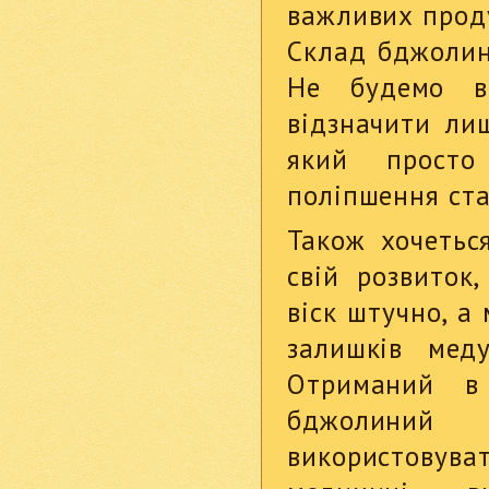
важливих проду
Склад бджолин
Не будемо в
відзначити ли
який просто
поліпшення ста
Також хочетьс
свій розвиток
віск штучно, а
залишків мед
Отриманий в 
бджолиний
використову