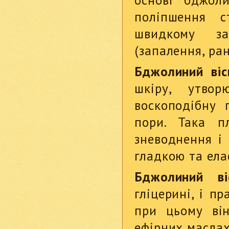
поліпшення 
швидкому за
(запалення, ранк
Бджолиний віс
шкіру, утво
воскоподібну 
пори. Така п
зневоднення і 
гладкою та ела
Бджолиний ві
гліцерині, і п
при цьому ві
ефірних маслах