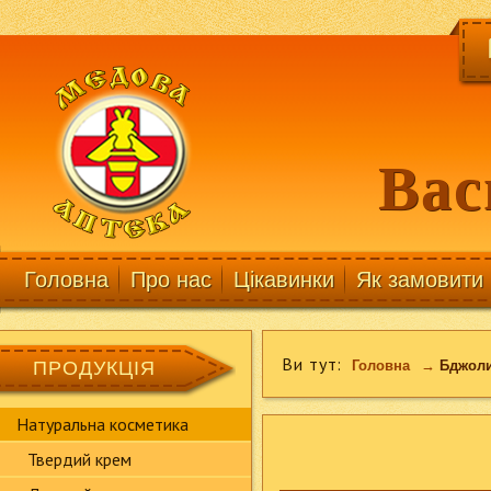
Вас
Головна
Про нас
Цікавинки
Як замовити
Ви тут:
ПРОДУКЦІЯ
Головна
→
Бджоли
Натуральна косметика
Твердий крем