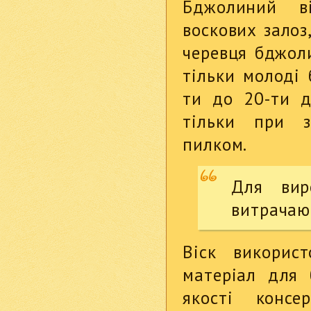
Бджолиний ві
воскових залоз
черевця бджоли
тільки молоді 
ти до 20-ти д
тільки при з
пилком.
Для вир
витрачают
Віск викорис
матеріал для 
якості конс