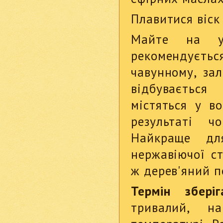
Плавитися віск
Майте на 
рекомендуєт
чавунному, зал
відбуваєтьс
містяться у в
результаті ч
Найкраще дл
нержавіючої ст
ж дерев'яний п
Термін зберіг
тривалий, н