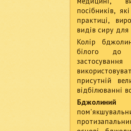
медицині, в
посібників, як
практиці, вир
видів сиру для
Колір бджоли
білого до т
застосування
використовуват
присутній вел
відбілюванні в
Бджолиний 
пом'якшу
протизапальн
основі бджол