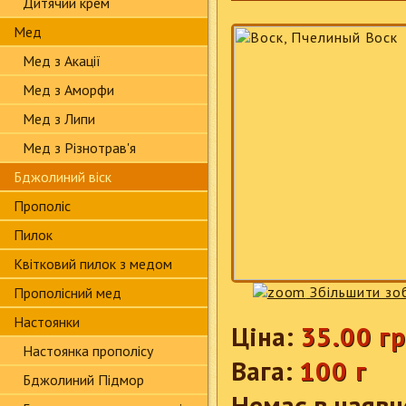
Дитячий крем
Мед
Мед з Акації
Мед з Аморфи
Мед з Липи
Мед з Різнотрав'я
Бджолиний віск
Прополіс
Пилок
Квітковий пилок з медом
Збільшити зо
Прополісний мед
Настоянки
Ціна:
35.00 гр
Настоянка прополісу
Вага:
100 г
Бджолиний Підмор
Немає в наявн