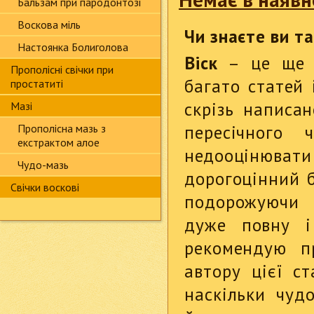
Бальзам при пародонтозі
Воскова міль
Чи знаєте ви т
Настоянка Болиголова
Віск
– це ще о
Прополісні свічки при
багато статей 
простатиті
скрізь написа
Мазі
пересічного
Прополісна мазь з
екстрактом алое
недооцінюват
Чудо-мазь
дорогоцінний б
Свічки воскові
подорожуючи 
дуже повну і
рекомендую п
автору цієї ст
наскільки чуд