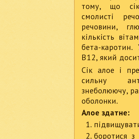
тому, що сі
смолисті реч
речовини, гл
кількість віта
бета-каротин.
В12, який досит
Сік алое і пр
сильну анти
знеболюючу, ра
оболонки.
Алое здатне:
підвищувати
боротися з