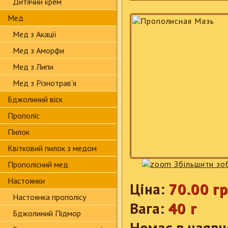
Дитячий крем
Мед
Мед з Акації
Мед з Аморфи
Мед з Липи
Мед з Різнотрав'я
Бджолиний віск
Прополіс
Пилок
Квітковий пилок з медом
Збільшити зо
Прополісний мед
Настоянки
Ціна:
70.00 гр
Настоянка прополісу
Вага:
40 г
Бджолиний Підмор
Немає в наявн