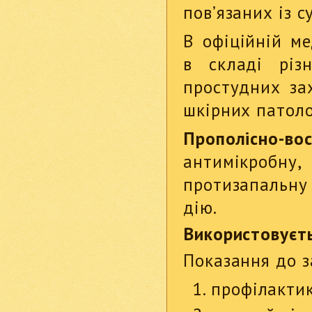
пов’язаних із с
В офіційній ме
в складі різн
простудних зах
шкірних патоло
Прополісно-во
антимікробн
протизапальну
дію.
Використовуєть
Показання до з
профілактик