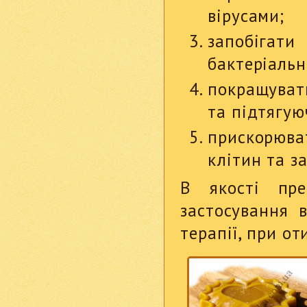
вірусами;
запобіга
бактеріальн
покращуват
та підтягуюч
прискорюва
клітин та з
В якості пре
застосування в 
терапії, при от