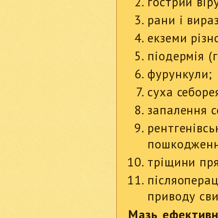
гострий вір
рани і вира
екземи різн
піодермія (
фурункули;
суха себоре
запалення с
рентгенівс
пошкодженн
тріщини пр
післяопера
приводу сви
Мазь ефективна