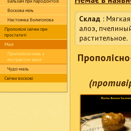
Бальзам при пародонтозі
Воскова міль
Склад
:
Мягкая
Настоянка Болиголова
алоэ, пчелиный
Прополісні свічки при
простатиті
растительное.
Мазі
Прополісна мазь з
Прополісно
екстрактом алое
Чудо-мазь
Свічки воскові
(противі