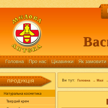
Вас
Головна
Про нас
Цікавинки
Як замовити
Ви тут:
ПРОДУКЦІЯ
Головна
→
Мазі
Натуральна косметика
Твердий крем