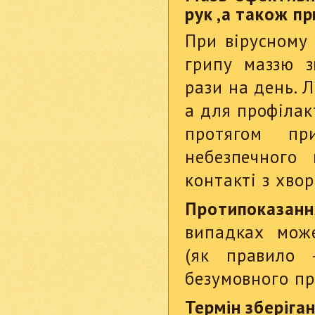
рук ,а також п
При вірусному 
грипу маззю з
рази на день. 
а для профілак
протягом пр
небезпечного
контакті з хвор
Протипоказанн
випадках може
(як правило
безумовного пр
Термін зберіган