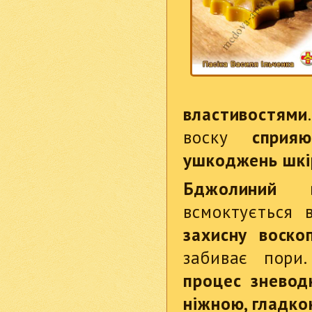
властивостями
воску
сприяют
ушкоджень шкіри
Бджолиний в
всмоктується 
захисну воско
забиває пори
процес зневодн
ніжною, гладко