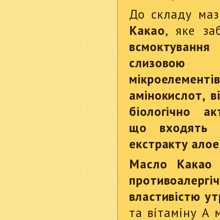
До складу ма
Какао
, яке за
всмоктува
слизовою
мікроелемент
амінокислот, в
біологічно ак
що входять 
екстракту алое
Масло Какао 
противоалер
властивістю ут
та вітаміну А 