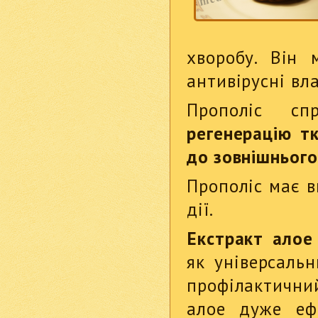
хворобу. Він 
антивірусні вла
Прополіс с
регенерацію т
до зовнішнього
Прополіс має в
дії.
Екстракт алое
як універсальн
профілактичний
алое дуже еф