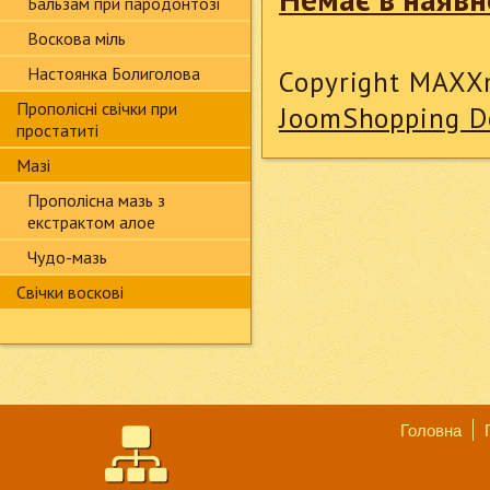
Бальзам при пародонтозі
Воскова міль
Настоянка Болиголова
Copyright MAXX
Прополісні свічки при
JoomShopping D
простатиті
Мазі
Прополісна мазь з
екстрактом алое
Чудо-мазь
Свічки воскові
Головна