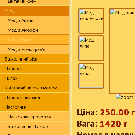
Дитячий крем
Мед
Мед з Акації
Мед з Аморфи
Мед з Липи
Мед з Різнотрав'я
Бджолиний віск
Прополіс
Пилок
Квітковий пилок з медом
Прополісний мед
Настоянки
Ціна:
250.00 г
Настоянка прополісу
Вага:
1420 г
Бджолиний Підмор
Немає в наявн