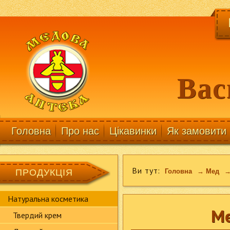
Вас
Головна
Про нас
Цікавинки
Як замовити
Ви тут:
ПРОДУКЦІЯ
Головна
→
Мед
Натуральна косметика
Ме
Твердий крем